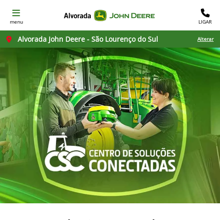
menu
LIGAR
Alvorada John Deere - São Lourenço do Sul
Alterar