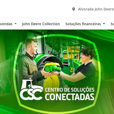
Alvorada John Deere
-vendas
John Deere Collection
Soluções financeiras
S