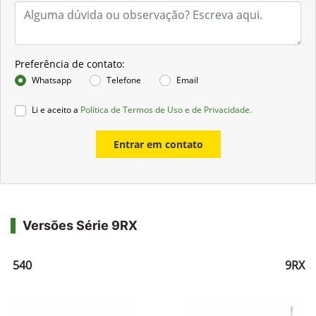
Preferência de contato:
Whatsapp
Telefone
Email
Li e aceito a
Política de Termos de Uso e de Privacidade.
Entrar em contato
Versões Série 9RX
RX 540
9RX 5