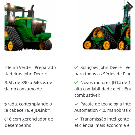
Ne
 Verde no Verde - Preparado
Soluções John Deere - Ver
lantadeiras John Deere;
para todas as Séries de Plant
 13.6L, de 390 a 640cv, de
Novos motores JD14 de 13.6
ciência no consumo de
alta confiabilidade e eficiên
combustível;
integrada, contemplando o
Pacote de tecnologia inte
 de cabeceira, e JDLink™;
Automation 4.0, manobras de 
te e18 com gerenciador de
Transmissão inteligente e
ia e desempenho.
eficiência, mais economia e 