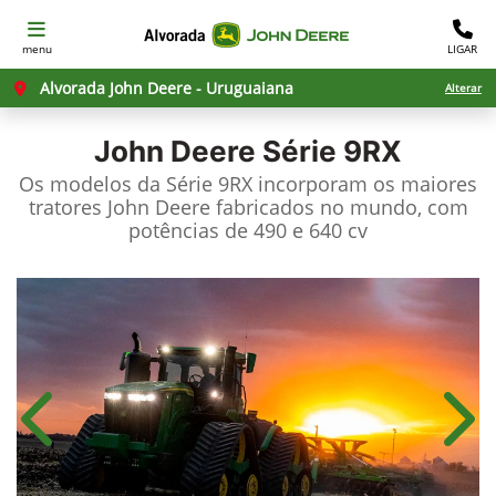
menu
LIGAR
Alvorada John Deere - Uruguaiana
Alterar
John Deere
Série 9RX
Os modelos da Série 9RX incorporam os maiores
tratores John Deere fabricados no mundo, com
potências de 490 e 640 cv
Anterior
Próx