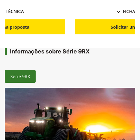
HA TÉCNICA
FICHA T
r uma proposta
Solicitar uma
Informações sobre Série 9RX
Série 9RX