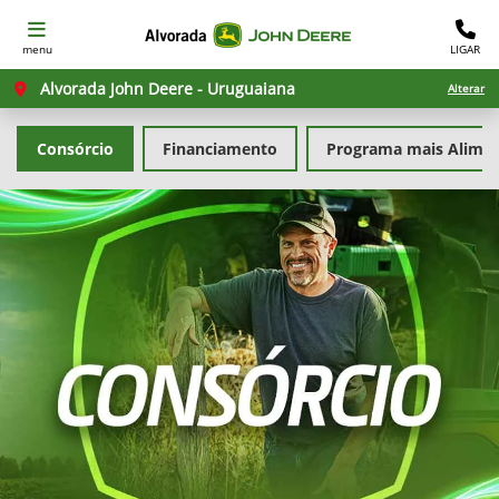
menu
LIGAR
Alvorada John Deere - Uruguaiana
Alterar
Consórcio
Financiamento
Programa mais Alime