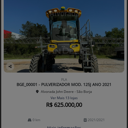
Co
mp
PLA
arti
BGE_00001 - PULVERIZADOR MOD. 125J ANO 2021
lhe
Alvorada John Deere - São Borja
Ver Mais 13 lojas
R$ 625.000,00
0 km
2021/2021
Mais informações