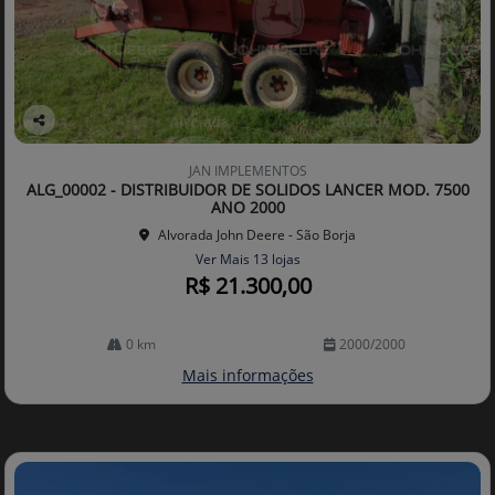
Co
mp
JAN IMPLEMENTOS
arti
ALG_00002 - DISTRIBUIDOR DE SOLIDOS LANCER MOD. 7500
lhe
ANO 2000
Alvorada John Deere - São Borja
Ver Mais 13 lojas
R$ 21.300,00
0 km
2000/2000
Mais informações