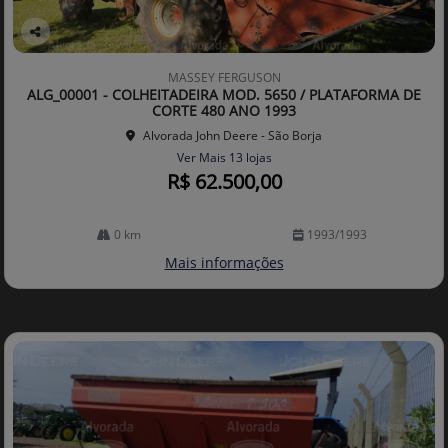
Co
mp
MASSEY FERGUSON
arti
ALG_00001 - COLHEITADEIRA MOD. 5650 / PLATAFORMA DE
lhe
CORTE 480 ANO 1993
Alvorada John Deere - São Borja
Ver Mais 13 lojas
R$ 62.500,00
0 km
1993/1993
Mais informações