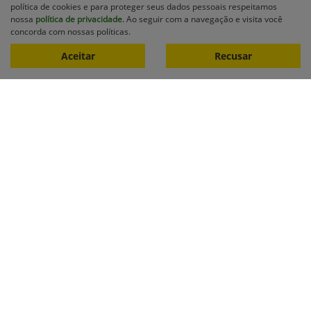
política de cookies e para proteger seus dados pessoais respeitamos
Ver Mais 13 lojas
nossa
política de privacidade
. Ao seguir com a navegação e visita você
R$ 1.062.500,00
concorda com nossas políticas.
Aceitar
Recusar
0 km
2013/2013
Mais informações
Equipamentos
Mapa do site