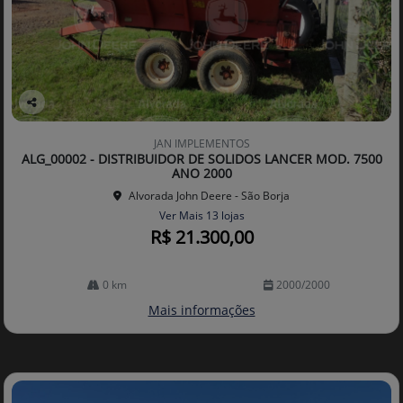
Co
mp
JAN IMPLEMENTOS
arti
ALG_00002 - DISTRIBUIDOR DE SOLIDOS LANCER MOD. 7500
lhe
ANO 2000
Alvorada John Deere - São Borja
Ver Mais 13 lojas
R$ 21.300,00
0 km
2000/2000
Mais informações