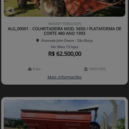
Co
mp
MASSEY FERGUSON
arti
ALG_00001 - COLHEITADEIRA MOD. 5650 / PLATAFORMA DE
lhe
CORTE 480 ANO 1993
Alvorada John Deere - São Borja
Ver Mais 13 lojas
R$ 62.500,00
0 km
1993/1993
Mais informações