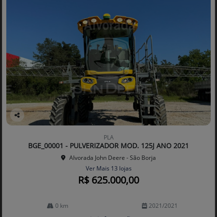
Co
mp
PLA
arti
BGE_00001 - PULVERIZADOR MOD. 125J ANO 2021
lhe
Alvorada John Deere - São Borja
Ver Mais 13 lojas
R$ 625.000,00
0 km
2021/2021