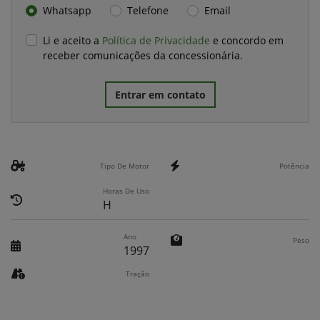
Whatsapp
Telefone
Email
Li e aceito a
Política de Privacidade
e concordo em
receber comunicações da concessionária.
Entrar em contato
Tipo De Motor
Potência
Horas De Uso
H
Ano
Peso
1997
Tração