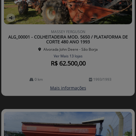
Co
mp
MASSEY FERGUSON
arti
ALG_00001 - COLHEITADEIRA MOD. 5650 / PLATAFORMA DE
lhe
CORTE 480 ANO 1993
Alvorada John Deere - São Borja
Ver Mais 13 lojas
R$ 62.500,00
0 km
1993/1993
Mais informações