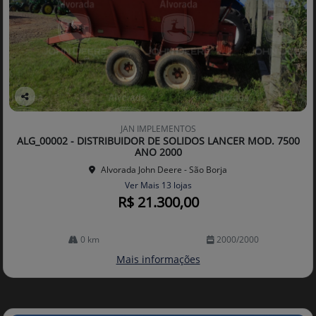
Co
mp
JAN IMPLEMENTOS
arti
ALG_00002 - DISTRIBUIDOR DE SOLIDOS LANCER MOD. 7500
lhe
ANO 2000
Alvorada John Deere - São Borja
Ver Mais 13 lojas
R$ 21.300,00
0 km
2000/2000
Mais informações