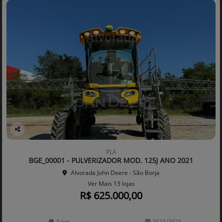
Co
mp
PLA
arti
BGE_00001 - PULVERIZADOR MOD. 125J ANO 2021
lhe
Alvorada John Deere - São Borja
Ver Mais 13 lojas
R$ 625.000,00
0 km
2021/2021