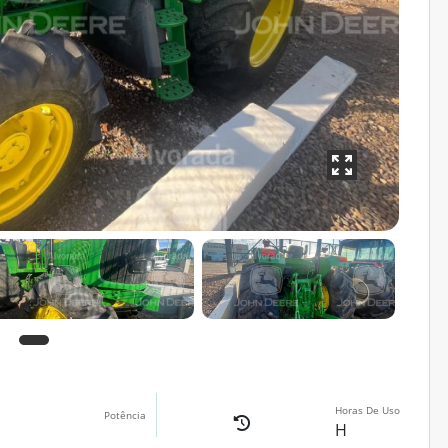
Horas De Uso
Potência
H