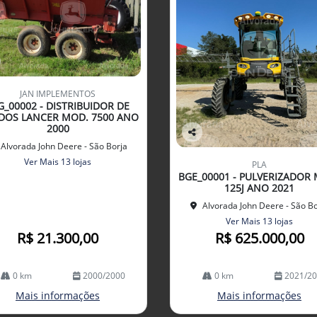
JAN IMPLEMENTOS
G_00002 - DISTRIBUIDOR DE
DOS LANCER MOD. 7500 ANO
2000
Co
Alvorada John Deere - São Borja
mp
Ver Mais 13 lojas
PLA
arti
BGE_00001 - PULVERIZADOR
lhe
125J ANO 2021
Alvorada John Deere - São Bo
Ver Mais 13 lojas
R$ 21.300,00
R$ 625.000,00
0 km
2000/2000
0 km
2021/2
Mais informações
Mais informações