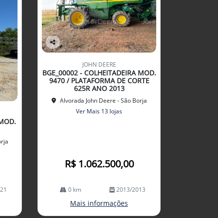
Co
mp
JOHN DEERE
arti
BGE_00002 - COLHEITADEIRA MOD.
lhe
9470 / PLATAFORMA DE CORTE
625R ANO 2013
Alvorada John Deere - São Borja
Ver Mais 13 lojas
 MOD.
rja
R$ 1.062.500,00
021
0 km
2013/2013
Mais informações