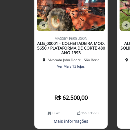
Co
Co
mp
mp
MASSEY FERGUSON
arti
arti
ALG_00001 - COLHEITADEIRA MOD.
AL
lhe
lhe
5650 / PLATAFORMA DE CORTE 480
SOLI
ANO 1993
Alvorada John Deere - São Borja
Ver Mais 13 lojas
R$ 62.500,00
0 km
1993/1993
Mais informações