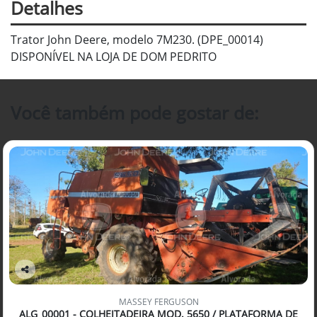
Detalhes
Trator John Deere, modelo 7M230. (DPE_00014)
DISPONÍVEL NA LOJA DE DOM PEDRITO
Você também pode gostar de:
Co
mp
MASSEY FERGUSON
arti
ALG_00001 - COLHEITADEIRA MOD. 5650 / PLATAFORMA DE