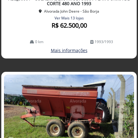
lhe
CORTE 480 ANO 1993
Alvorada John Deere - São Borja
Ver Mais 13 lojas
R$ 62.500,00
0 km
1993/1993
Mais informações