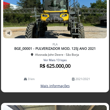
Co
mp
PLA
arti
BGE_00001 - PULVERIZADOR MOD. 125J ANO 2021
lhe
Alvorada John Deere - São Borja
Ver Mais 13 lojas
R$ 625.000,00
0 km
2021/2021
Mais informações