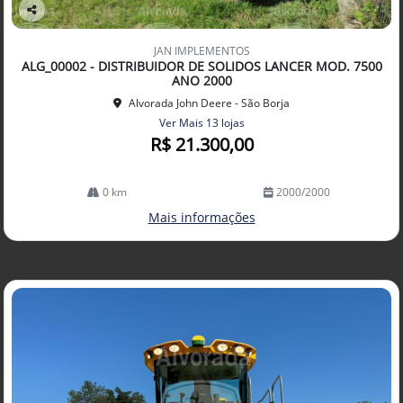
Co
mp
JAN IMPLEMENTOS
arti
ALG_00002 - DISTRIBUIDOR DE SOLIDOS LANCER MOD. 7500
lhe
ANO 2000
Alvorada John Deere - São Borja
Ver Mais 13 lojas
R$ 21.300,00
0 km
2000/2000
Mais informações