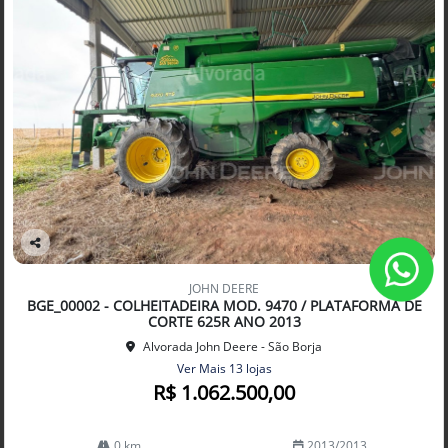
Co
mp
JOHN DEERE
arti
BGE_00002 - COLHEITADEIRA MOD. 9470 / PLATAFORMA DE
lhe
CORTE 625R ANO 2013
Alvorada John Deere - São Borja
Ver Mais 13 lojas
R$ 1.062.500,00
0 km
2013/2013