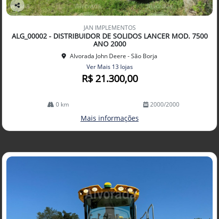
Co
mp
JAN IMPLEMENTOS
arti
ALG_00002 - DISTRIBUIDOR DE SOLIDOS LANCER MOD. 7500
lhe
ANO 2000
Alvorada John Deere - São Borja
Ver Mais 13 lojas
R$ 21.300,00
0 km
2000/2000
Mais informações