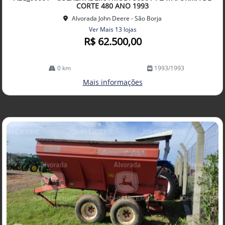
lhe
CORTE 480 ANO 1993
Alvorada John Deere - São Borja
Ver Mais 13 lojas
R$ 62.500,00
0 km
1993/1993
Mais informações