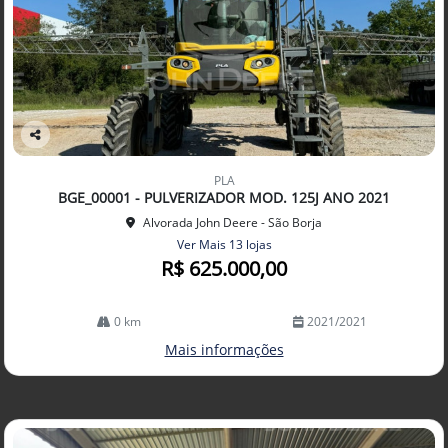
Co
mp
PLA
arti
BGE_00001 - PULVERIZADOR MOD. 125J ANO 2021
lhe
Alvorada John Deere - São Borja
Ver Mais 13 lojas
R$ 625.000,00
0 km
2021/2021
Mais informações