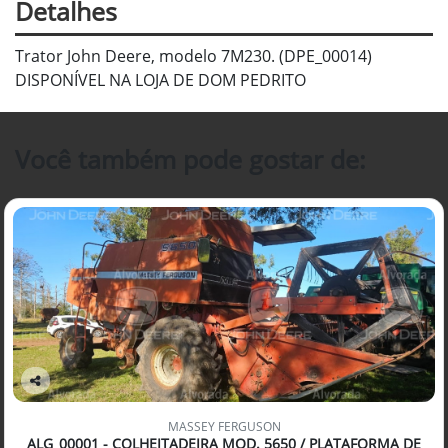
Detalhes
Trator John Deere, modelo 7M230. (DPE_00014)
DISPONÍVEL NA LOJA DE DOM PEDRITO
Você também pode gostar de:
Co
mp
MASSEY FERGUSON
arti
ALG_00001 - COLHEITADEIRA MOD. 5650 / PLATAFORMA DE