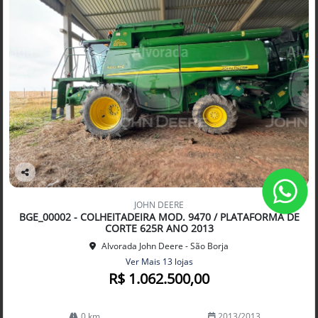
Co
mp
JOHN DEERE
arti
BGE_00002 - COLHEITADEIRA MOD. 9470 / PLATAFORMA DE
lhe
CORTE 625R ANO 2013
Alvorada John Deere - São Borja
Ver Mais 13 lojas
R$ 1.062.500,00
0 km
2013/2013