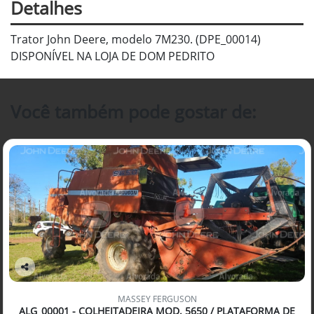
Detalhes
Trator John Deere, modelo 7M230. (DPE_00014)
DISPONÍVEL NA LOJA DE DOM PEDRITO
Você também pode gostar de:
Co
mp
MASSEY FERGUSON
arti
ALG_00001 - COLHEITADEIRA MOD. 5650 / PLATAFORMA DE