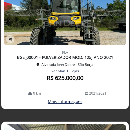
Co
mp
PLA
arti
BGE_00001 - PULVERIZADOR MOD. 125J ANO 2021
lhe
Alvorada John Deere - São Borja
Ver Mais 13 lojas
R$ 625.000,00
0 km
2021/2021
Mais informações