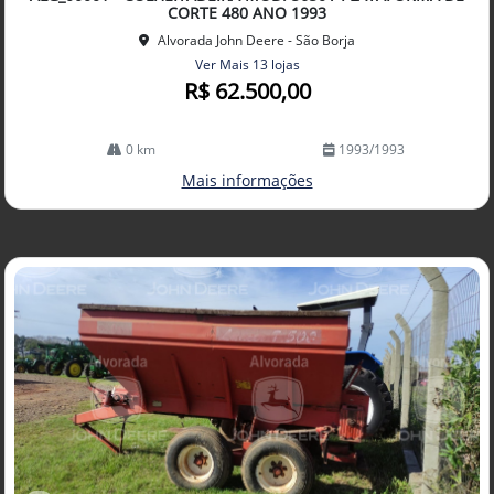
lhe
CORTE 480 ANO 1993
Alvorada John Deere - São Borja
Ver Mais 13 lojas
R$ 62.500,00
0 km
1993/1993
Mais informações