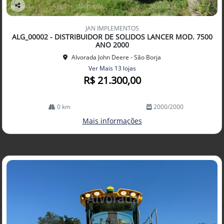
Co
mp
JAN IMPLEMENTOS
arti
ALG_00002 - DISTRIBUIDOR DE SOLIDOS LANCER MOD. 7500
lhe
ANO 2000
Alvorada John Deere - São Borja
Ver Mais 13 lojas
R$ 21.300,00
0 km
2000/2000
Mais informações