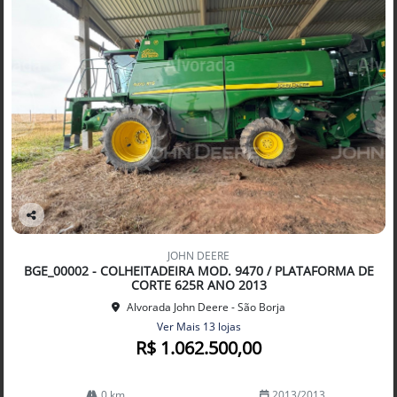
Co
mp
JOHN DEERE
arti
BGE_00002 - COLHEITADEIRA MOD. 9470 / PLATAFORMA DE
lhe
CORTE 625R ANO 2013
Alvorada John Deere - São Borja
Ver Mais 13 lojas
R$ 1.062.500,00
0 km
2013/2013