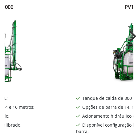
V1006
PV10
Ne
0 L;
Tanque de calda de 800 L;
, 14 e 16 metros;
Opções de barra de 14, 16,
iplo;
Acionamento hidráulico da
calibrado.
Disponível configuração l
barra;