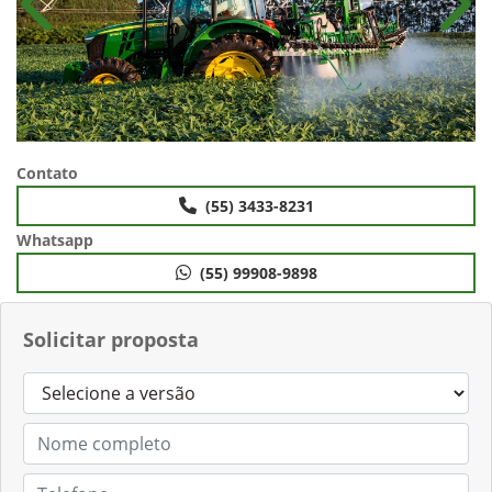
Anterior
Próx
Contato
(55) 3433-8231
Whatsapp
(55) 99908-9898
Solicitar proposta