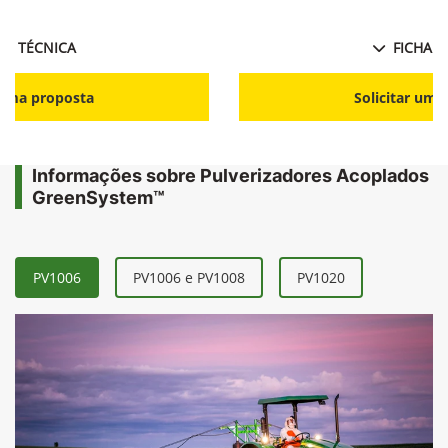
HA TÉCNICA
FICHA T
r uma proposta
Solicitar uma
Informações sobre Pulverizadores Acoplados
GreenSystem™
PV1006
PV1006 e PV1008
PV1020