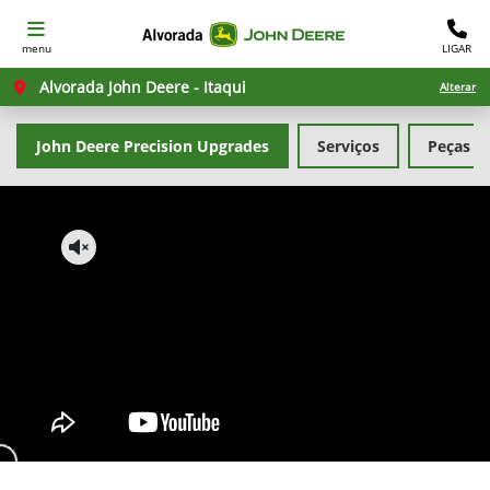
menu
LIGAR
Alvorada John Deere - Itaqui
Alterar
John Deere Precision Upgrades
Serviços
Peças