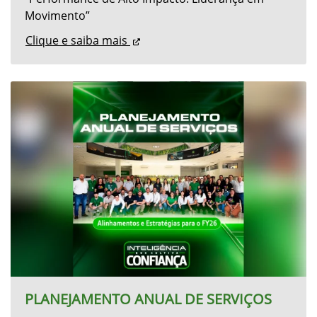
PRÊMIO TOP SER HUMANO - ABRH/RS
2025
No dia 27 de novembro, a Alvorada subiu ao
palco da ABRH/RS para receber oficialmente o
Prêmio TOP Ser Humano 2025 pelo projeto
“Performance de Alto Impacto: Liderança em
Movimento”
Clique e saiba mais