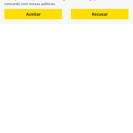
concorda com nossas políticas.
Aceitar
Recusar
Consórcio John Deere
Descubra uma maneira acessível de potencializar sua
agricultura com o consórcio John Deere.
Saiba mais
Peças
Garanta a durabilidade e eficiência do seu equipamento
agrícola com as peças originais John Deere.