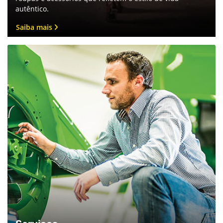
John Deere Collection
Das máquinas agrícolas que alimentam o mundo às
roupas e acessórios que refletem o estilo de vida
autêntico.
Saiba mais