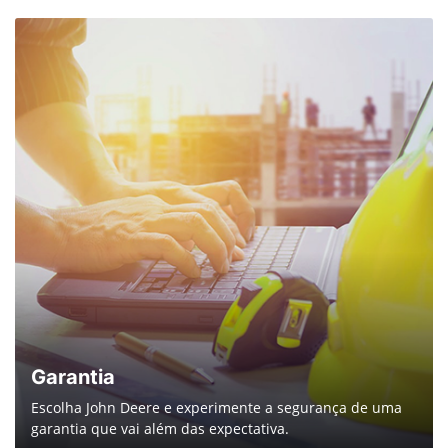
Preferência de contato:
Whatsapp
Telefone
Email
Li e aceito a
Política de Privacidade
e concordo em receber
comunicações da concessionária.
Entrar em contato