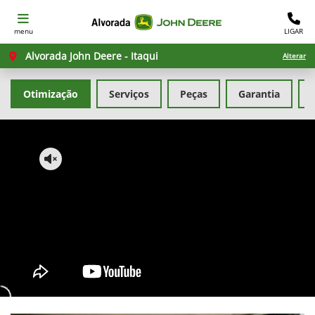
menu
LIGAR
Alvorada John Deere - Itaqui
Alterar
Otimização
Serviços
Peças
Garantia