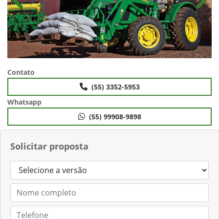
Anterior
Próx
Contato
(55) 3352-5953
Whatsapp
(55) 99908-9898
Solicitar proposta