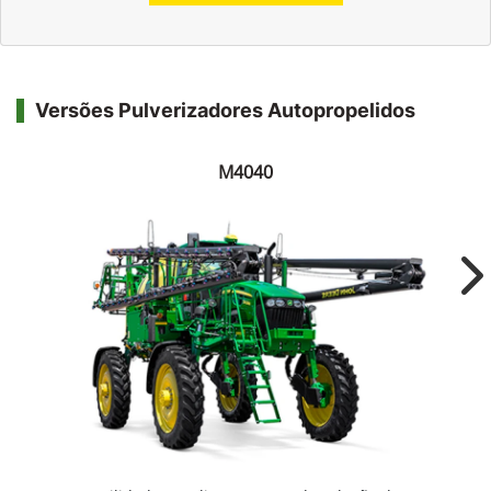
Versões Pulverizadores Autopropelidos
M4040
Ne