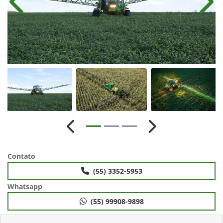
Anterior
Próx
Anterior
Próximo
Contato
(55) 3352-5953
Whatsapp
(55) 99908-9898