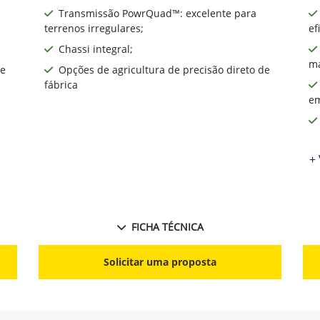
Transmissão PowrQuad™: excelente para
terrenos irregulares;
ef
Chassi integral;
ma
de
Opções de agricultura de precisão direto de
fábrica
em
+ 
FICHA TÉCNICA
Solicitar uma proposta