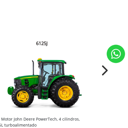
6125J
Next
Embreagem 
Motor John Deere PowerTech, 4 cilindros,
e custos reduz
5L turboalimentado