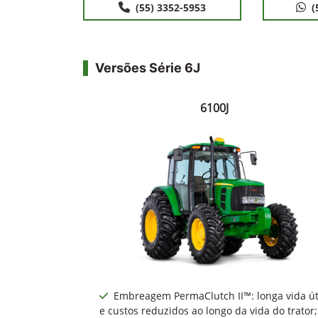
(55) 3352-5953
(
Versões Série 6J
6100J
Embreagem PermaClutch II™: longa vida út
e custos reduzidos ao longo da vida do trator;