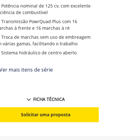
Transmiss
Potência nominal de 125 cv, com excelente
terrenos irreg
iciência de combustível
Chassi inte
Transmissão PowrQuad Plus com 16
rchas à frente e 16 marchas à ré
Opções de 
fábrica
Troca de marchas sem uso de embreagem
 várias gamas, facilitando o trabalho
Sistema hidráulico de centro aberto
Ver mais itens de série
FICHA TÉCNICA
S
Solicitar uma proposta