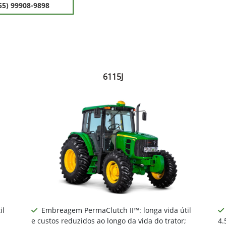
55) 99908-9898
6115J
il
Embreagem PermaClutch II™: longa vida útil
e custos reduzidos ao longo da vida do trator;
4.