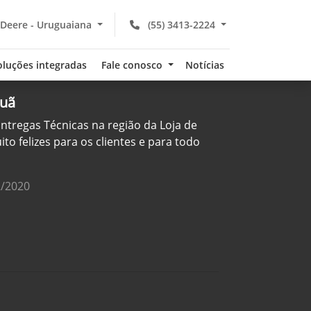
 Deere - Uruguaiana
(55) 3413-2224
oluções integradas
Fale conosco
Notícias
uã
ntregas Técnicas na região da Loja de
 felizes para os clientes e para todo
2/2020