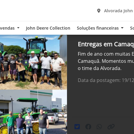
Alvorada John
-vendas
John Deere Collection
Soluções financeiras
S
Entregas em Camaq
Fim de ano com muitas E
Camaquã. Momentos muito
o time da Alvorada.
Data da postagem: 19/1