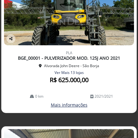
Co
mp
PLA
arti
BGE_00001 - PULVERIZADOR MOD. 125J ANO 2021
lhe
Alvorada John Deere - São Borja
Ver Mais 13 lojas
R$ 625.000,00
0 km
2021/2021
Mais informações