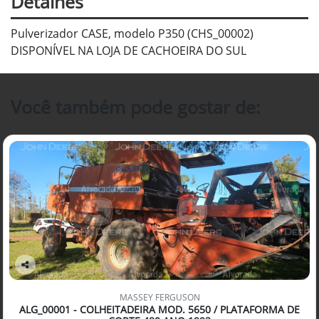
Detalhes
Pulverizador CASE, modelo P350 (CHS_00002)
DISPONÍVEL NA LOJA DE CACHOEIRA DO SUL
Você também pode gostar de:
Co
mp
MASSEY FERGUSON
arti
ALG_00001 - COLHEITADEIRA MOD. 5650 / PLATAFORMA DE
lhe