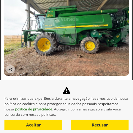
Co
mp
JOHN DEERE
arti
BGE_00002 - COLHEITADEIRA MOD. 9470 / PLATAFORMA DE
lhe
CORTE 625R ANO 2013
Para otimizar sua experiência durante a navegação, fazemos uso de nossa
Alvorada John Deere - São Borja
política de cookies e para proteger seus dados pessoais respeitamos
Ver Mais 13 lojas
nossa
política de privacidade
. Ao seguir com a navegação e visita você
R$ 1.062.500,00
concorda com nossas políticas.
Aceitar
Recusar
0 km
2013/2013