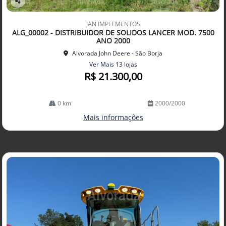
Co
mp
JAN IMPLEMENTOS
arti
ALG_00002 - DISTRIBUIDOR DE SOLIDOS LANCER MOD. 7500
lhe
ANO 2000
Alvorada John Deere - São Borja
Ver Mais 13 lojas
R$ 21.300,00
0 km
2000/2000
Mais informações