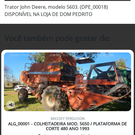
Trator John Deere, modelo 5603. (DPE_00018)
DISPONÍVEL NA LOJA DE DOM PEDRITO
Você também pode gostar de:
Co
mp
MASSEY FERGUSON
arti
ALG_00001 - COLHEITADEIRA MOD. 5650 / PLATAFORMA DE
lhe
CORTE 480 ANO 1993