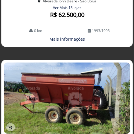
Alvorada John Deere - São Borja
Ver Mais 13 lojas
R$ 62.500,00
0 km
1993/1993
Mais informações
Co