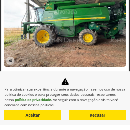
Co
mp
JOHN DEERE
arti
BGE_00002 - COLHEITADEIRA MOD. 9470 / PLATAFORMA DE
lhe
CORTE 625R ANO 2013
Para otimizar sua experiência durante a navegação, fazemos uso de nossa
Alvorada John Deere - São Borja
política de cookies e para proteger seus dados pessoais respeitamos
Ver Mais 13 lojas
nossa
política de privacidade
. Ao seguir com a navegação e visita você
R$ 1.062.500,00
concorda com nossas políticas.
Aceitar
Recusar
0 km
2013/2013
Mais informações