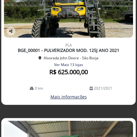
Co
mp
PLA
arti
BGE_00001 - PULVERIZADOR MOD. 125J ANO 2021
lhe
Alvorada John Deere - São Borja
Ver Mais 13 lojas
R$ 625.000,00
0 km
2021/2021
Mais informações