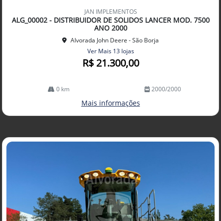
mp
JAN IMPLEMENTOS
arti
ALG_00002 - DISTRIBUIDOR DE SOLIDOS LANCER MOD. 7500
lhe
ANO 2000
Alvorada John Deere - São Borja
Ver Mais 13 lojas
R$ 21.300,00
0 km
2000/2000
Mais informações