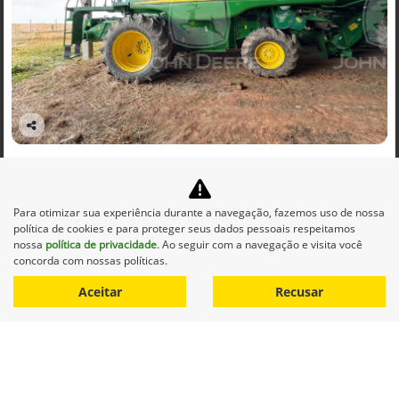
Co
mp
JOHN DEERE
arti
BGE_00002 - COLHEITADEIRA MOD. 9470 / PLATAFORMA DE
lhe
CORTE 625R ANO 2013
Para otimizar sua experiência durante a navegação, fazemos uso de nossa
Alvorada John Deere - São Borja
política de cookies e para proteger seus dados pessoais respeitamos
Ver Mais 13 lojas
nossa
política de privacidade
. Ao seguir com a navegação e visita você
R$ 1.062.500,00
concorda com nossas políticas.
Aceitar
Recusar
0 km
2013/2013
Mais informações