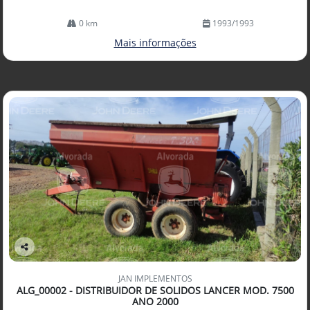
0 km
1993/1993
Mais informações
Co
mp
JAN IMPLEMENTOS
arti
ALG_00002 - DISTRIBUIDOR DE SOLIDOS LANCER MOD. 7500
lhe
ANO 2000