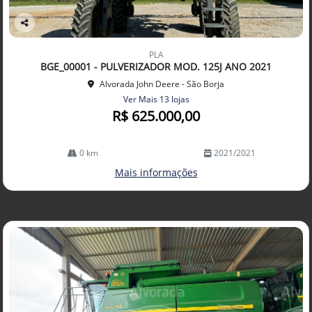
Co
mp
PLA
arti
BGE_00001 - PULVERIZADOR MOD. 125J ANO 2021
lhe
Alvorada John Deere - São Borja
Ver Mais 13 lojas
R$ 625.000,00
0 km
2021/2021
Mais informações