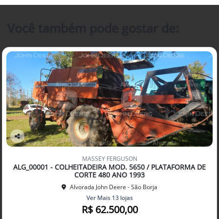
Você também pode gostar de:
Co
mp
MASSEY FERGUSON
arti
ALG_00001 - COLHEITADEIRA MOD. 5650 / PLATAFORMA DE
lhe
CORTE 480 ANO 1993
Alvorada John Deere - São Borja
Ver Mais 13 lojas
R$ 62.500,00