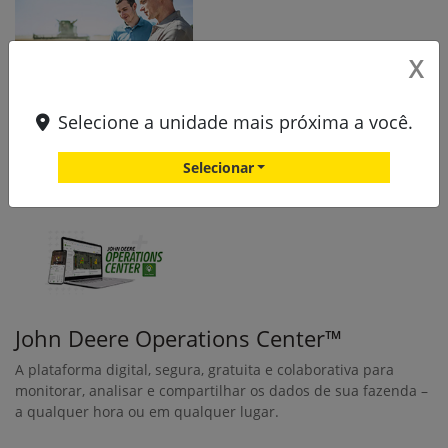
X
Conexão JDLink™
Selecione a unidade mais próxima a você.
Com uma Conexão JDLink™ gratuita, os dados da máquina e
do campo são transmitidos automaticamente para sua conta
Selecionar
do John Deere Operations Center.
John Deere Operations Center™
A plataforma digital, segura, gratuita e colaborativa para
monitorar, analisar e compartilhar os dados de sua fazenda –
a qualquer hora ou em qualquer lugar.