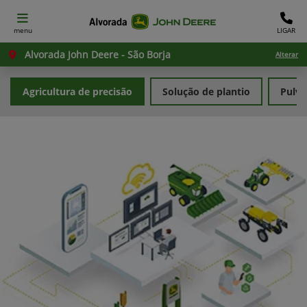
menu
LIGAR
Alvorada John Deere - São Borja
Alterar
Agricultura de precisão
Solução de plantio
Pulve