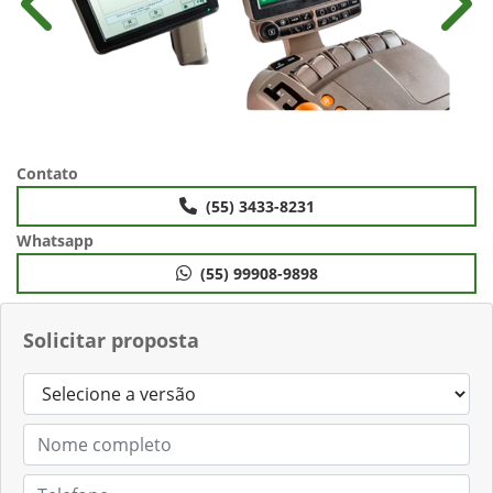
Anterior
Próx
Contato
(55) 3433-8231
Whatsapp
(55) 99908-9898
Solicitar proposta