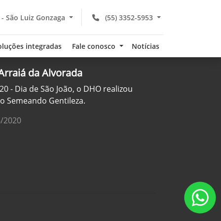
 - São Luiz Gonzaga
(55) 3352-5953
oluções integradas
Fale conosco
Notícias
Arraiá da Alvorada
20 - Dia de São João, o DHO realizou
to Semeando Gentileza.
6/2020