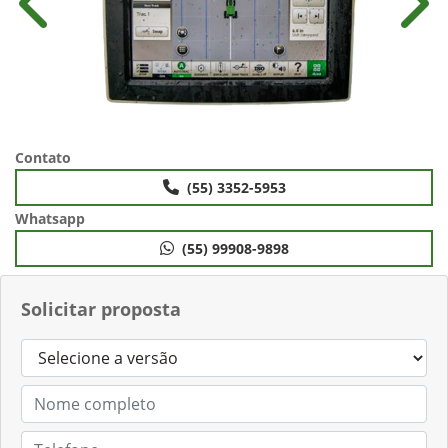
Anterior
Próx
Contato
(55) 3352-5953
Whatsapp
(55) 99908-9898
Solicitar proposta