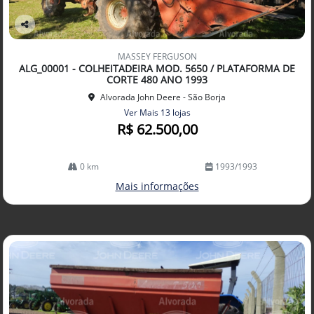
Co
mp
MASSEY FERGUSON
arti
ALG_00001 - COLHEITADEIRA MOD. 5650 / PLATAFORMA DE
lhe
CORTE 480 ANO 1993
Alvorada John Deere - São Borja
Ver Mais 13 lojas
R$ 62.500,00
0 km
1993/1993
Mais informações