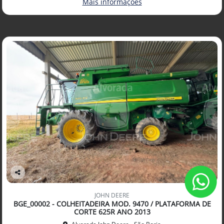
Mais informações
Co
mp
JOHN DEERE
arti
BGE_00002 - COLHEITADEIRA MOD. 9470 / PLATAFORMA DE
lhe
CORTE 625R ANO 2013