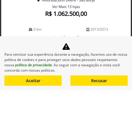
Alvorada John Deere - São Borja
Ver Mais 13 lojas
R$ 1.062.500,00
0 km
2013/2013
Mais informações
Para otimizar sua experiência durante a navegação, fazemos uso de nossa
política de cookies e para proteger seus dados pessoais respeitamos
nossa
política de privacidade
. Ao seguir com a navegação e visita você
concorda com nossas políticas.
Aceitar
Recusar
Equipamentos
Mapa do site