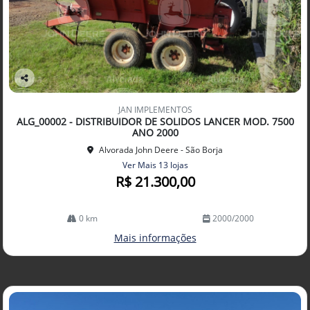
Co
mp
JAN IMPLEMENTOS
arti
ALG_00002 - DISTRIBUIDOR DE SOLIDOS LANCER MOD. 7500
lhe
ANO 2000
Alvorada John Deere - São Borja
Ver Mais 13 lojas
R$ 21.300,00
0 km
2000/2000
Mais informações