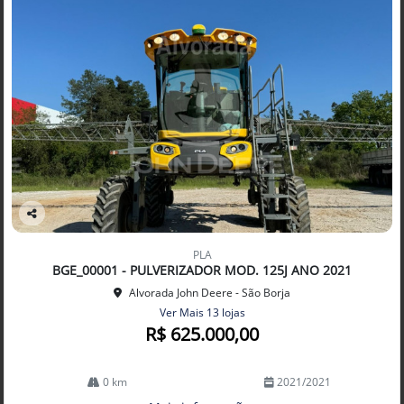
Co
mp
PLA
arti
BGE_00001 - PULVERIZADOR MOD. 125J ANO 2021
lhe
Alvorada John Deere - São Borja
Ver Mais 13 lojas
R$ 625.000,00
0 km
2021/2021