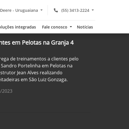
 Deere - Uruguaiana
(55) 3413-2224
oluções integradas
Fale conosco
Notícias
ntes em Pelotas na Granja 4
trega de treinamentos a clientes pelo
ex Sandro Portelinha em Pelotas na
strutor Jean Alves realizando
itadeiras em São Luiz Gonzaga.
2/2023