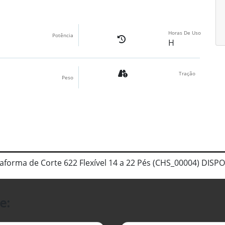
Horas De Uso
Potência
H
Tração
Peso
taforma de Corte 622 Flexível 14 a 22 Pés (CHS_00004) DI
e: