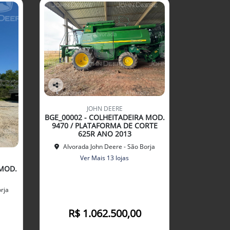
Co
mp
JOHN DEERE
arti
BGE_00002 - COLHEITADEIRA MOD.
lhe
9470 / PLATAFORMA DE CORTE
625R ANO 2013
Alvorada John Deere - São Borja
Ver Mais 13 lojas
 MOD.
rja
R$ 1.062.500,00