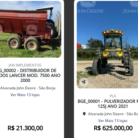
JAN IMPLEMENTOS
G_00002 - DISTRIBUIDOR DE
DOS LANCER MOD. 7500 ANO
2000
Co
Alvorada John Deere - São Borja
mp
Ver Mais 13 lojas
PLA
arti
BGE_00001 - PULVERIZADOR
lhe
125J ANO 2021
Alvorada John Deere - São Bo
Ver Mais 13 lojas
R$ 21.300,00
R$ 625.000,00