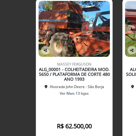
Co
Co
mp
mp
MASSEY FERGUSON
arti
arti
ALG_00001 - COLHEITADEIRA MOD.
AL
lhe
lhe
5650 / PLATAFORMA DE CORTE 480
SOLI
ANO 1993
Alvorada John Deere - São Borja
Ver Mais 13 lojas
R$ 62.500,00