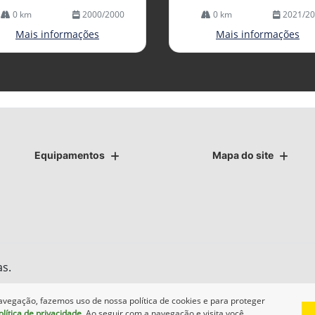
0 km
2000/2000
0 km
2021/2
Mais informações
Mais informações
Equipamentos
Mapa do site
as.
avegação, fazemos uso de nossa política de cookies e para proteger
olítica de privacidade
. Ao seguir com a navegação e visita você