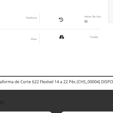
Horas De Uso
Potência
H
Tração
Peso
taforma de Corte 622 Flexível 14 a 22 Pés (CHS_00004) DI
e: