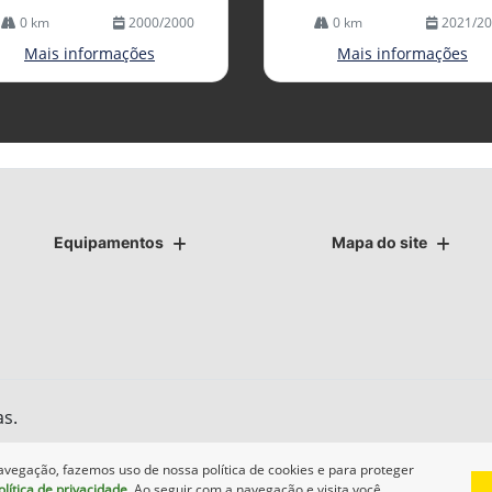
0 km
2000/2000
0 km
2021/2
Mais informações
Mais informações
Equipamentos
Mapa do site
as.
avegação, fazemos uso de nossa política de cookies e para proteger
olítica de privacidade
. Ao seguir com a navegação e visita você