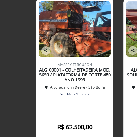
Co
Co
mp
mp
MASSEY FERGUSON
arti
arti
ALG_00001 - COLHEITADEIRA MOD.
AL
lhe
lhe
5650 / PLATAFORMA DE CORTE 480
SOLI
ANO 1993
Alvorada John Deere - São Borja
Ver Mais 13 lojas
R$ 62.500,00