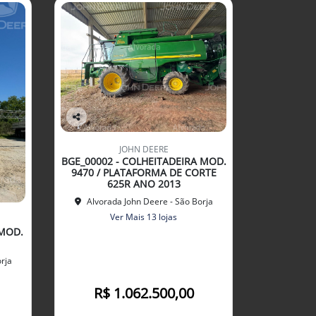
Co
mp
JOHN DEERE
arti
BGE_00002 - COLHEITADEIRA MOD.
lhe
9470 / PLATAFORMA DE CORTE
625R ANO 2013
Alvorada John Deere - São Borja
Ver Mais 13 lojas
 MOD.
rja
R$ 1.062.500,00