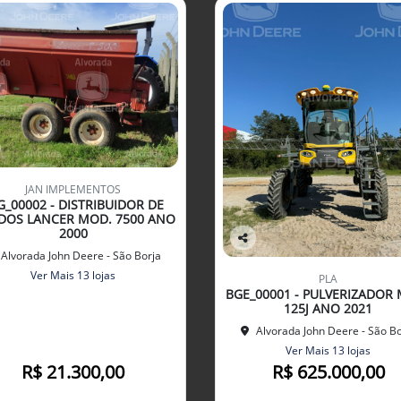
JAN IMPLEMENTOS
G_00002 - DISTRIBUIDOR DE
DOS LANCER MOD. 7500 ANO
2000
Co
Alvorada John Deere - São Borja
mp
Ver Mais 13 lojas
PLA
arti
BGE_00001 - PULVERIZADOR
lhe
125J ANO 2021
Alvorada John Deere - São Bo
Ver Mais 13 lojas
R$ 21.300,00
R$ 625.000,00